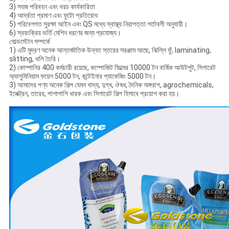
3) সহজ পরিবহন এবং খরচ কার্যকারিতা
4) আর্দ্রতা প্রমাণ এবং ফুটো প্রতিরোধ
5) পরিবেশগত সুরক্ষা আইন এবং QS মধ্যে স্বাস্থ্য নিরাপত্তা শর্তাবলী অনুযায়ী।
6) স্বয়ংক্রিয় ভর্তি মেশিন ধরণের জন্য প্রযোজ্য।
গোল্ডস্টোন সম্পর্কে
1) এটি মুদ্রণ অনেক আন্তর্জাতিক উন্নত স্তরের সরঞ্জাম আছে, ঝিল্লি ফুঁ, laminating,
slitting, থলি তৈরি।
2) কোম্পানির 400 কর্মচারী রয়েছে, কম্পোজিট ফিল্মের 10000 টন বার্ষিক আউটপুট, সিগারেট
অ্যালুমিনিয়াম ফয়েল 5000 টন, কন্টেইনার প্যাকেজিং 5000 টন।
3) আমাদের পণ্য অনেক শিল্প যেমন খাদ্য, দুগ্ধ, ঔষধ, দৈনিক অঙ্গরাগ, agrochemicals,
ইলেক্ট্রন, তারের, পাশাপাশি ধারক এবং সিগারেট শিল্প হিসাবে প্রয়োগ করা হয়।