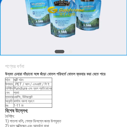
করুন
সাইট
ম্যাপ
গোপনীয়তা
নীতি
পণ্যের বর্ণনা
উন্নত চেহারা দাঁড়ানো সঙ্গে গুঁড়ো বোতল পরিবর্তে বোতল ব্যবহার করা যেতে পারে
গঠন
মাল্টি গঠন
উপাদান
, PET / আল / এনওয়াই / পি ই
বৈশিষ্ট্য
Puncture এবং ড্রপ প্রতিরোধের
বেধ
প্রথা
ব্যবহার
ওয়াশিং, ডিটারজেন্ট
আকৃতি
কাস্টম নকশা গ্রহণ
রঙ
1-11 রং
বিশেষ উল্লেখ:
বৈশিষ্ট্য:
1) পাতলা থলি, শেল্ফ ডিসপ্লে জন্য উপযুক্ত
2) ভাল অক্সিজেন এবং আর্দ্রতা বাধা