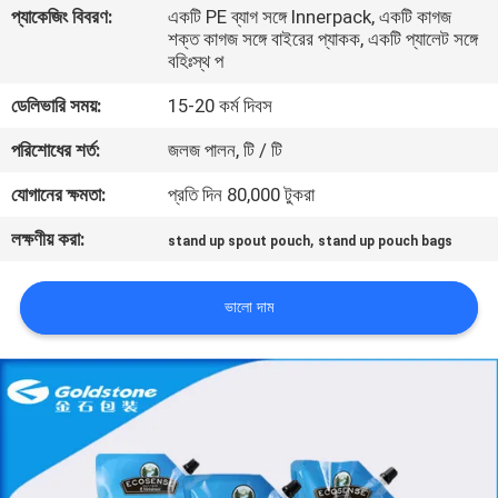
প্যাকেজিং বিবরণ:
একটি PE ব্যাগ সঙ্গে Innerpack, একটি কাগজ
শক্ত কাগজ সঙ্গে বাইরের প্যাকক, একটি প্যালেট সঙ্গে
গুণমান
বহিঃস্থ প
নিয়ন্ত্রণ
ডেলিভারি সময়:
15-20 কর্ম দিবস
পরিশোধের শর্ত:
জলজ পালন, টি / টি
আমাদের
যোগানের ক্ষমতা:
প্রতি দিন 80,000 টুকরা
সাথে
লক্ষণীয় করা:
,
যোগাযোগ
stand up spout pouch
stand up pouch bags
ভালো দাম
খবর
একটি
উদ্ধৃতি
অনুরোধ