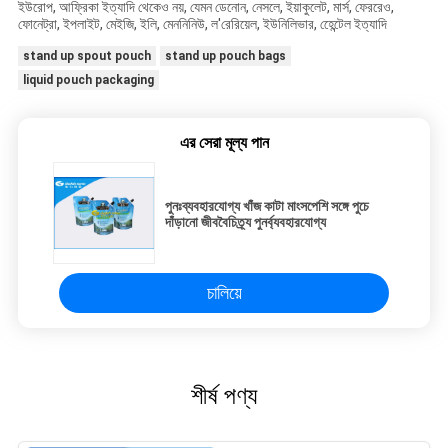
ইউরোপ, আফ্রিকা ইত্যাদি থেকেও নয়, যেমন ডেনোন, নেসলে, ইয়াকুলেট, মার্স, ফেররেও,
ফোনেট্রা, ইপলাইট, মেইজি, ইলি, মেননিনিউ, ল'রেরিয়েল, ইউনিলিভার, হেেন্টেল ইত্যাদি
stand up spout pouch
stand up pouch bags
liquid pouch packaging
এর সেরা মূল্য পান
পুনঃব্যবহারযোগ্য খাঁজ কাটা মাংসপেশি সঙ্গে পুচে
দাঁড়ানো জীববৈচিত্র্য পুনর্ব্যবহারযোগ্য
চালিয়ে
শীর্ষ পণ্য