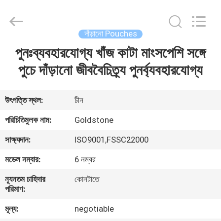
2026
Goldstone
Packaging
Jiaxing
Co.,Ltd.
দাঁড়ানো Pouches
All
Rights
Reserved.
পুনঃব্যবহারযোগ্য খাঁজ কাটা মাংসপেশি সঙ্গে
বাড়ি
পুচে দাঁড়ানো জীববৈচিত্র্য পুনর্ব্যবহারযোগ্য
পণ্য
উৎপত্তি স্থল:
চীন
ভিডিও
পরিচিতিমুলক নাম:
Goldstone
সাক্ষ্যদান:
ISO9001,FSSC22000
আমাদের
মডেল নম্বার:
6 নম্বর
সম্বন্ধে
ন্যূনতম চাহিদার
কোনটাতে
পরিমাণ:
কারখানা
মূল্য:
negotiable
পরিদর্শন