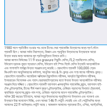
1980 সালে প্রতিষ্ঠিত হওয়ার পর থেকে চীনের সেরা প্যাকেজিং উদ্যোগের মধ্যে স্বর্ণ স্টোন
প্যাকটি ছিল। আমরা সর্বদা নিরাপত্তা, বিজ্ঞান এবং প্রযুক্তি উদ্ভাবনের উন্নয়নকে আরো
উন্নত করার জন্য আমাদের মূল প্রতিদ্বন্দ্বিতা হিসাবে রাখি।
আমরা জাপান ফিউজের 11 টি রঙের gravure প্রিন্টিং মেশিন, FL2 ল্যামিনেশন মেশিন,
ইউরোপ দ্রাবক-মুক্ত স্তরায়ণ মেশিন, ইউরোপ হাই স্পিড স্লিট মেশিন ইত্যাদি আন্তর্জাতিক
এবং পাশাপাশি গার্হস্থ্য উন্নত সরঞ্জাম চালু করেছি। গোল্ডস্টোন প্যাকটি 100,000 গ্রেড
জিএমপি মান আধুনিকায়নের কর্মশালা, আধুনিক আর & ডি কেন্দ্র এবং পণ্য মানের পরীক্ষার কেন্দ্র।
গোল্ডস্টোন প্যাকটিও আমেরিকা অক্সিজেন ট্রান্সমিশন পরীক্ষক, আর্দ্রতা ট্রান্সমিশন পরীক্ষক,
ইনফ্রারেড বিশ্লেষক এবং গ্যাস ক্রোম্যাটোগ্রাফের মতো উন্নত উন্নত আন্তর্জাতিক পরীক্ষার
সরঞ্জাম দিয়ে সজ্জিত। গোল্ডস্টোন প্যাকটি ন্যাশনাল এক্সক্লুসিভ প্যাকেজিং ব্র্যান্ড, ন্যাশনাল হাই-
টেক এন্টারপ্রাইজ, চীনের শীর্ষ পঞ্চাশ মুদ্রণ এন্টারপ্রাইজ, চেজিয়াং প্রদেশের বিখ্যাত ট্রেডমার্ক,
ঝ্যাঝিয়াং প্রদেশের ব্র্যান্ড-নাম পণ্য, চেঝিয়াং প্রদেশের মডেল প্যাকেজিং এন্টারপ্রাইজ।
অধিক 30 বছরের ইতিহাসে, আমরা নতুন উদ্ভাবনের প্রযুক্তিগত উদ্ভাবন এবং গবেষণা এবং
উন্নয়নে উচ্চ মনোযোগ দিচ্ছি, এখন আমরা 146 টি পেটেন্ট পেয়েছি এবং এই পেটেন্টগুলির মধ্যে
আমাদের 22 টি আবিষ্কার পেটেন্ট আছে। আজকাল আমাদের গ্রাহকরা চীন, এশিয়া, অস্ট্রেলিয়া,