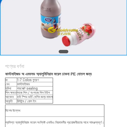
করুন
সাইট
ম্যাপ
গোপনীয়তা
নীতি
পণ্যের বর্ণনা
কাস্টমাইজড অ এমবসড অ্যালুমিনিয়াম ফয়েল ঢাকনা PE বোতল জন্য
রং
1-7 Colos মুদ্রণ
বেধ
কাস্টমাইজড
সুবিধা
পারফেক্ট sealing
পিল ক্ষমতা
সহজ পিল / অ-সহজ পিল টাইপ
আবেদন
হাই স্পিড ভর্তি মেশিন জন্য মামলা
আকৃতি
রিউইন্ড / রোল ইন
বিশেষ উল্লেখ
প্রলিপ্ত অ্যালুমিনিয়াম ফয়েল সংশ্লিষ্ট এফডিএ নিয়মাবলীর প্রয়োজনীয়তার সাথে সামঞ্জস্যপূর্ণ।