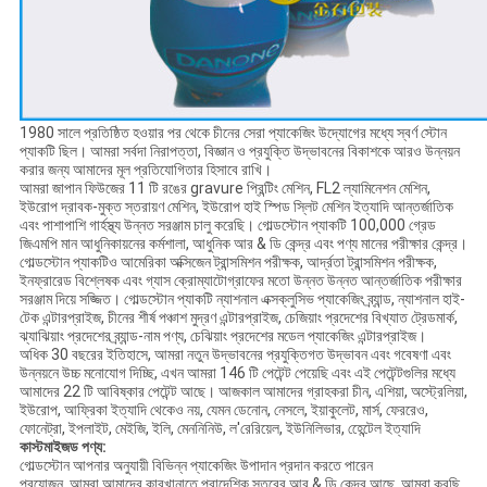
1980 সালে প্রতিষ্ঠিত হওয়ার পর থেকে চীনের সেরা প্যাকেজিং উদ্যোগের মধ্যে স্বর্ণ স্টোন
প্যাকটি ছিল। আমরা সর্বদা নিরাপত্তা, বিজ্ঞান ও প্রযুক্তি উদ্ভাবনের বিকাশকে আরও উন্নয়ন
করার জন্য আমাদের মূল প্রতিযোগিতার হিসাবে রাখি।
আমরা জাপান ফিউজের 11 টি রঙের gravure প্রিন্টিং মেশিন, FL2 ল্যামিনেশন মেশিন,
ইউরোপ দ্রাবক-মুক্ত স্তরায়ণ মেশিন, ইউরোপ হাই স্পিড স্লিট মেশিন ইত্যাদি আন্তর্জাতিক
এবং পাশাপাশি গার্হস্থ্য উন্নত সরঞ্জাম চালু করেছি। গোল্ডস্টোন প্যাকটি 100,000 গ্রেড
জিএমপি মান আধুনিকায়নের কর্মশালা, আধুনিক আর & ডি কেন্দ্র এবং পণ্য মানের পরীক্ষার কেন্দ্র।
গোল্ডস্টোন প্যাকটিও আমেরিকা অক্সিজেন ট্রান্সমিশন পরীক্ষক, আর্দ্রতা ট্রান্সমিশন পরীক্ষক,
ইনফ্রারেড বিশ্লেষক এবং গ্যাস ক্রোম্যাটোগ্রাফের মতো উন্নত উন্নত আন্তর্জাতিক পরীক্ষার
সরঞ্জাম দিয়ে সজ্জিত। গোল্ডস্টোন প্যাকটি ন্যাশনাল এক্সক্লুসিভ প্যাকেজিং ব্র্যান্ড, ন্যাশনাল হাই-
টেক এন্টারপ্রাইজ, চীনের শীর্ষ পঞ্চাশ মুদ্রণ এন্টারপ্রাইজ, চেজিয়াং প্রদেশের বিখ্যাত ট্রেডমার্ক,
ঝ্যাঝিয়াং প্রদেশের ব্র্যান্ড-নাম পণ্য, চেঝিয়াং প্রদেশের মডেল প্যাকেজিং এন্টারপ্রাইজ।
অধিক 30 বছরের ইতিহাসে, আমরা নতুন উদ্ভাবনের প্রযুক্তিগত উদ্ভাবন এবং গবেষণা এবং
উন্নয়নে উচ্চ মনোযোগ দিচ্ছি, এখন আমরা 146 টি পেটেন্ট পেয়েছি এবং এই পেটেন্টগুলির মধ্যে
আমাদের 22 টি আবিষ্কার পেটেন্ট আছে। আজকাল আমাদের গ্রাহকরা চীন, এশিয়া, অস্ট্রেলিয়া,
ইউরোপ, আফ্রিকা ইত্যাদি থেকেও নয়, যেমন ডেনোন, নেসলে, ইয়াকুলেট, মার্স, ফেররেও,
ফোনেট্রা, ইপলাইট, মেইজি, ইলি, মেননিনিউ, ল'রেরিয়েল, ইউনিলিভার, হেেন্টেল ইত্যাদি
কাস্টমাইজড পণ্য:
গোল্ডস্টোন আপনার অনুযায়ী বিভিন্ন প্যাকেজিং উপাদান প্রদান করতে পারেন
প্রয়োজন, আমরা আমাদের কারখানাতে প্রাদেশিক স্তরের আর & ডি কেন্দ্র আছে, আমরা করছি