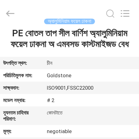
2026
Goldstone
Packaging
Jiaxing
Co.,Ltd.
অ্যালুমিনিয়াম ফয়েল ঢাকনা
All
Rights
Reserved.
PE বোতল তাপ সীল বার্ণিশ অ্যালুমিনিয়াম
বাড়ি
ফয়েল ঢাকনা অ এমবসড কাস্টমাইজড বেধ
পণ্য
উৎপত্তি স্থল:
চীন
ভিডিও
পরিচিতিমুলক নাম:
Goldstone
সাক্ষ্যদান:
ISO9001,FSSC22000
আমাদের
মডেল নম্বার:
# 2
সম্বন্ধে
ন্যূনতম চাহিদার
কোনটাতে
পরিমাণ:
কারখানা
মূল্য:
negotiable
পরিদর্শন