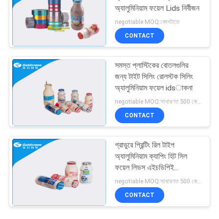
অ্যালুমিনিয়াম ফয়েল Lids নির্বীজন
negotiable MOQ:কোনটাতে
CONTACT
সমস্ত প্লাস্টিকের বোতলগুলির
জন্য টাইট সিলিং রোলস্টক সিলিং
অ্যালুমিনিয়াম ফয়েল idsাকনা
negotiable MOQ:সাধারণত 500 কেজিএস
CONTACT
গ্রাভুরে প্রিন্টিং রিল টাইপ
অ্যালুমিনিয়াম ক্যাপিং হিট সিল
ফয়েল লিডস এইচডিপিই
বোতলগুলির জন্য
negotiable MOQ:সাধারণত 500 কেজিএস
CONTACT