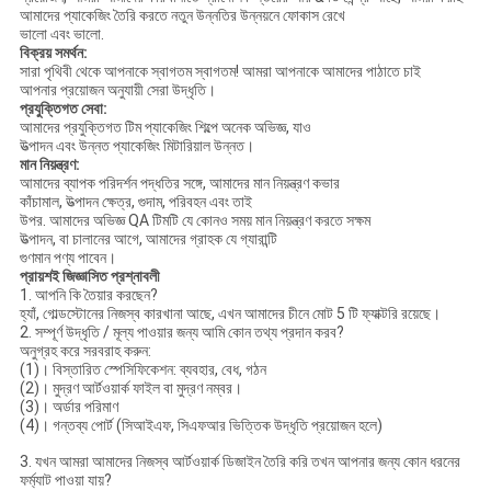
আমাদের প্যাকেজিং তৈরি করতে নতুন উন্নতির উন্নয়নে ফোকাস রেখে
ভালো এবং ভালো.
বিক্রয় সমর্থন:
সারা পৃথিবী থেকে আপনাকে স্বাগতম স্বাগতম! আমরা আপনাকে আমাদের পাঠাতে চাই
আপনার প্রয়োজন অনুযায়ী সেরা উদ্ধৃতি।
প্রযুক্তিগত সেবা:
আমাদের প্রযুক্তিগত টিম প্যাকেজিং শিল্পে অনেক অভিজ্ঞ, যাও
উত্পাদন এবং উন্নত প্যাকেজিং মিটারিয়াল উন্নত।
মান নিয়ন্ত্রণ:
আমাদের ব্যাপক পরিদর্শন পদ্ধতির সঙ্গে, আমাদের মান নিয়ন্ত্রণ কভার
কাঁচামাল, উত্পাদন ক্ষেত্র, গুদাম, পরিবহন এবং তাই
উপর. আমাদের অভিজ্ঞ QA টিমটি যে কোনও সময় মান নিয়ন্ত্রণ করতে সক্ষম
উত্পাদন, বা চালানের আগে, আমাদের গ্রাহক যে গ্যারান্টি
গুণমান পণ্য পাবেন।
প্রায়শই জিজ্ঞাসিত প্রশ্নাবলী
1. আপনি কি তৈয়ার করছেন?
হ্যাঁ, গোল্ডস্টোনের নিজস্ব কারখানা আছে, এখন আমাদের চীনে মোট 5 টি ফ্যাক্টরি রয়েছে।
2. সম্পূর্ণ উদ্ধৃতি / মূল্য পাওয়ার জন্য আমি কোন তথ্য প্রদান করব?
অনুগ্রহ করে সরবরাহ করুন:
(1)। বিস্তারিত স্পেসিফিকেশন: ব্যবহার, বেধ, গঠন
(2)। মুদ্রণ আর্টওয়ার্ক ফাইল বা মুদ্রণ নম্বর।
(3)। অর্ডার পরিমাণ
(4)। গন্তব্য পোর্ট (সিআইএফ, সিএফআর ভিত্তিক উদ্ধৃতি প্রয়োজন হলে)
3. যখন আমরা আমাদের নিজস্ব আর্টওয়ার্ক ডিজাইন তৈরি করি তখন আপনার জন্য কোন ধরনের
ফর্ম্যাট পাওয়া যায়?