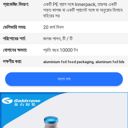
প্যাকেজিং বিবরণ:
একটি PE ব্যাগ সঙ্গে Innerpack, তারপর একটি
শক্ত কাগজ বা একটি প্যালেট সঙ্গে বা অনুরোধ হিসাবে
গুণমান
বাইরের সর
নিয়ন্ত্রণ
ডেলিভারি সময়:
20 কার্য দিবস
পরিশোধের শর্ত:
জলজ পালন, টি / টি
আমাদের
যোগানের ক্ষমতা:
প্রতি বছর 10000 টন
সাথে
লক্ষণীয় করা:
,
যোগাযোগ
aluminium foil food packaging
aluminum foil lids
ভালো দাম
খবর
একটি
উদ্ধৃতি
অনুরোধ