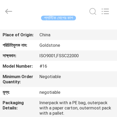
2026
Goldstone
Packaging
Jiaxing
Co.,Ltd.
প্লাস্টিক দোগের কাপ
All
Rights
Reserved.
বাড়ি
Place of Origin:
China
পণ্য
পরিচিতিমুলক নাম:
Goldstone
সাক্ষ্যদান:
ISO9001,FSSC22000
ভিডিও
Model Number:
#16
Minimum Order
Negotiable
আমাদের
Quantity:
সম্বন্ধে
মূল্য:
negotiable
Packaging
Innerpack with a PE bag, outerpack
কারখানা
Details:
with a paper carton, outermost pack
পরিদর্শন
with a pallet.