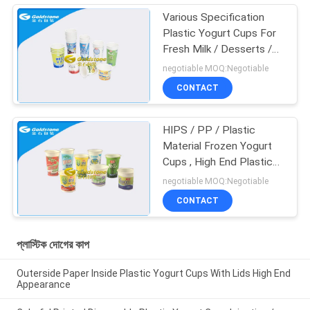
Various Specification
Plastic Yogurt Cups For
Fresh Milk / Desserts /
Ice Cream
negotiable MOQ:Negotiable
CONTACT
HIPS / PP / Plastic
Material Frozen Yogurt
Cups , High End Plastic
Cups
negotiable MOQ:Negotiable
CONTACT
প্লাস্টিক দোগের কাপ
Outerside Paper Inside Plastic Yogurt Cups With Lids High End
Appearance