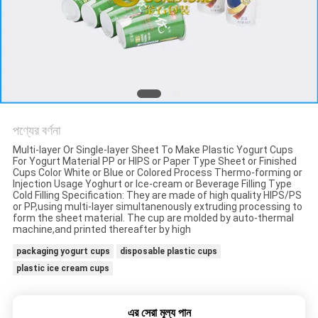
করুন
সাইট
ম্যাপ
গোপনীয়তা
পণ্যের বর্ণনা
নীতি
Multi-layer Or Single-layer Sheet To Make Plastic Yogurt Cups
For Yogurt Material PP or HIPS or Paper Type Sheet or Finished
Cups Color White or Blue or Colored Process Thermo-forming or
Injection Usage Yoghurt or Ice-cream or Beverage Filling Type
Cold Filling Specification: They are made of high quality HIPS/PS
or PP,using multi-layer simultanenously extruding processing to
form the sheet material. The cup are molded by auto-thermal
machine,and printed thereafter by high
packaging yogurt cups
disposable plastic cups
plastic ice cream cups
এর সেরা মূল্য পান