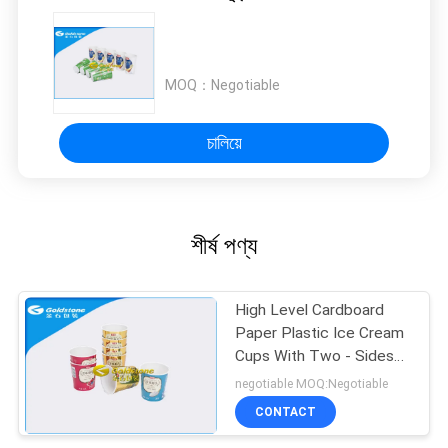
MOQ：
Negotiable
চালিয়ে
শীর্ষ পণ্য
High Level Cardboard
Paper Plastic Ice Cream
Cups With Two - Sides
Multi Colored
negotiable MOQ:Negotiable
CONTACT