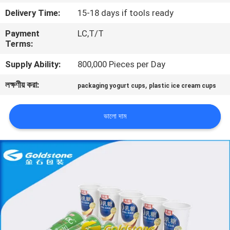
Delivery Time:
15-18 days if tools ready
গুণমান
Payment
LC,T/T
নিয়ন্ত্রণ
Terms:
Supply Ability:
800,000 Pieces per Day
আমাদের
লক্ষণীয় করা:
,
packaging yogurt cups
plastic ice cream cups
সাথে
যোগাযোগ
ভালো দাম
খবর
একটি
উদ্ধৃতি
অনুরোধ