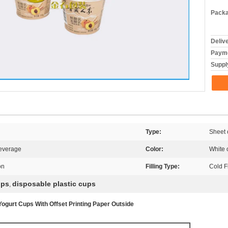
Packa
Deliv
Payme
Supply
Type:
Sheet 
Beverage
Color:
White 
on
Filling Type:
Cold Fi
ups
disposable plastic cups
,
 Yogurt Cups With Offset Printing Paper Outside