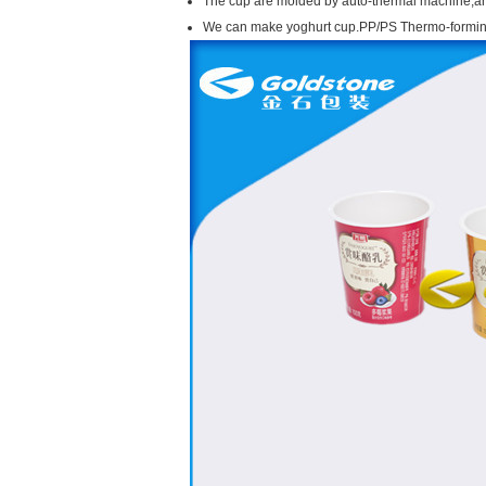
The cup are molded by auto-thermal machine,and
We can make yoghurt cup.PP/PS Thermo-forming