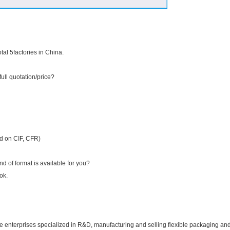
al 5factories in China.
full quotation/price?
ed on CIF, CFR)
d of format is available for you?
ok.
e enterprises specialized in R&D, manufacturing and selling flexible packaging an