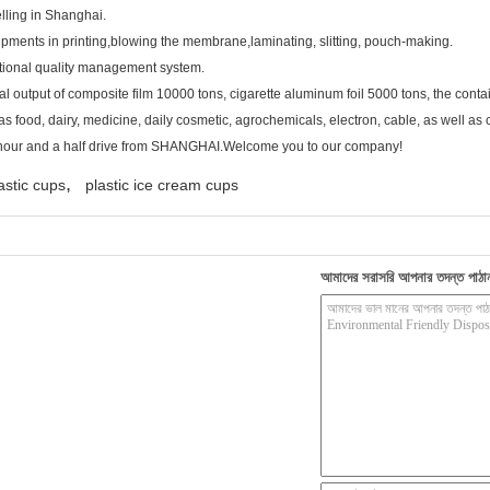
elling in Shanghai.
ipments in printing,blowing the membrane,laminating, slitting, pouch-making.
ational quality management system.
output of composite film 10000 tons, cigarette aluminum foil 5000 tons, the conta
s food, dairy, medicine, daily cosmetic, agrochemicals, electron, cable, as well as c
 hour and a half drive from SHANGHAI.Welcome you to our company!
,
astic cups
plastic ice cream cups
আমাদের সরাসরি আপনার তদন্ত পাঠা