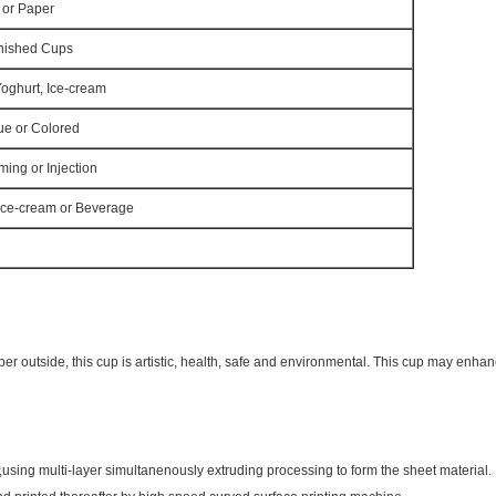
 or Paper
inished Cups
Yoghurt, Ice-cream
ue or Colored
ing or Injection
 Ice-cream or Beverage
er outside, this cup is artistic, health, safe and environmental. This cup may enhan
using multi-layer simultanenously extruding processing to form the sheet material.