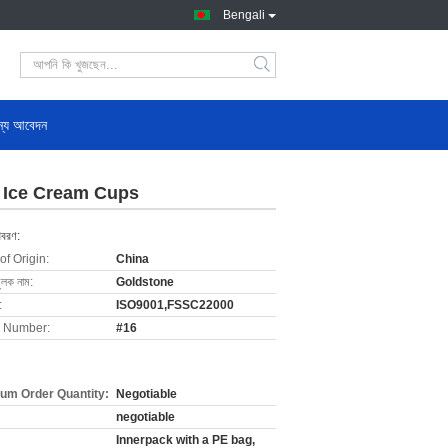
Bengali
জন্য আবেদন
e Ice Cream Cups
িবরণ:
of Origin:
China
ুলক নাম:
Goldstone
:
ISO9001,FSSC22000
 Number:
#16
um Order Quantity:
Negotiable
negotiable
Innerpack with a PE bag,