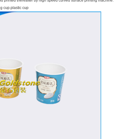
 printed thereafter by high speed curved surface printing machine.
 cup.plastic cup