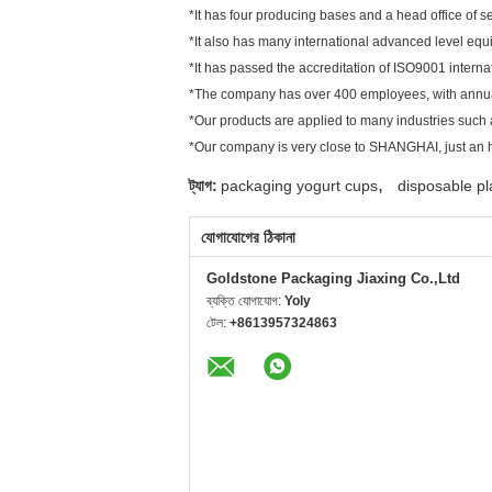
*It has four producing bases and a head office of s
*It also has many international advanced level equ
*It has passed the accreditation of ISO9001 intern
*The company has over 400 employees, with annual 
*Our products are applied to many industries such a
*Our company is very close to SHANGHAI, just an
,
ট্যাগ:
packaging yogurt cups
disposable pl
যোগাযোগের ঠিকানা
Goldstone Packaging Jiaxing Co.,Ltd
ব্যক্তি যোগাযোগ:
Yoly
টেল:
+8613957324863