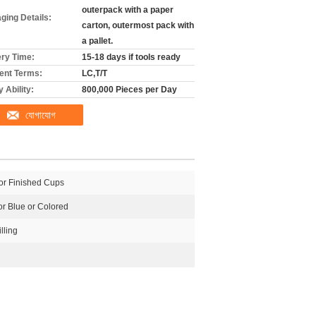
outerpack with a paper
ging Details:
carton, outermost pack with
a pallet.
ery Time:
15-18 days if tools ready
nt Terms:
LC,T/T
 Ability:
800,000 Pieces per Day
যোগাযোগ
or Finished Cups
or Blue or Colored
lling