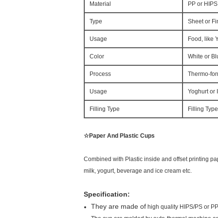
Material
PP or HIPS
Type
Sheet or F
Usage
Food, like 
Color
White or Bl
Process
Thermo-form
Usage
Yoghurt or
Filling Type
Filling Type
☆Paper And Plastic Cups
Combined with Plastic inside and offset printing pap
milk, yogurt, beverage and ice cream etc.
Specification:
They are made of
high quality HIPS/PS or PP,